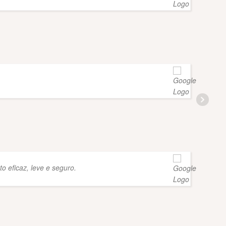
FLAVI
GIUL
 eficaz, leve e seguro.
RAFA